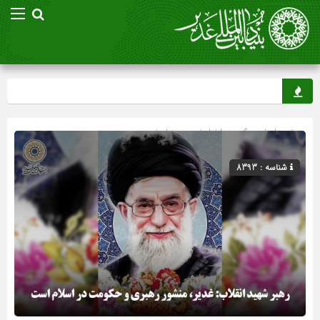
صفحه اصلی
» گروه »
اخبار غدیر
»
بنیاد غدیر
شناسه : 8393