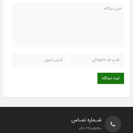
ثبت دیدگاه
شـماره تمـاس
22805770 -021