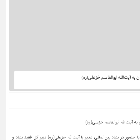
به آیت‌الله ابوالقاسم خزعلی(ره)
 آیت‌الله ابوالقاسم خزعلی(ره)
ستاد محمود فرشچیان(رضوان الله علیه) اردیبهشت ماه سال ۱۳۸۷ با حضور در بنیاد بین‌المللی غدیر با آیت‌الله خزعلی(ره) دبیر کل فقید بنیاد و