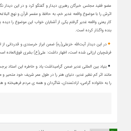
عضو فقید مجلس خبرگان رهبری دیدار و گفتگو کرد و در این دیدار نگارگر
اثرش را با موضوع واقعه غدیر خم، به حافظ و مفسر قرآن و نهج البلاغه
کار یعنی واقعه غدیر گرفتم یکی از آشنایان خواب این موضوع را دیده بود
بنده واگذار کرده است.
در این دیدار آیت‌الله خزعلی(ره) ضمن ابراز خرسندی و قدردانی از ا
فرشچیان ارزانی شده است، اظهار داشت: علی(ع) بشری فوق‌العاده است ک
بنیاد بین المللی غدیر ضمن گرامیداشت یاد و خاطره این استاد برجست
مانند اثر کم نظیر غدیر، دنیای هنر را در طول عمر شریف خود متحیر و
را به خانواده گرامی، ارادتمندان، شاگردان و همه ی مردم فرهیخته و 