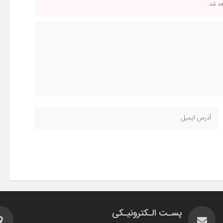
اهد شد.
پسـت الـکترونیـکی