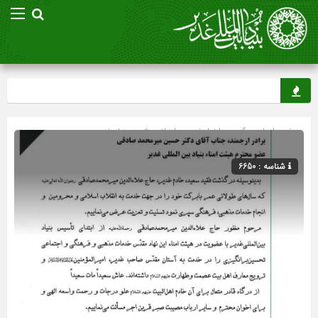
صفحه اصلی
» گروه »
اخبار غدیر
»
اسلاید شو
»
بنیاد غدیر
شناسه : 6650