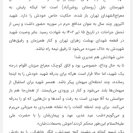
شهرستان بابل (روستای روشن‌آباد) است اما اینکه پایش به
معراج‌الشهدای تهران باز شده، حکایت خاص خودش را دارد. شهید
اکبرپور چند سال به عنوان مدافع حرم در سوریه حضور داشت و پس از
تحمل جراحات در تاریخ ۱۵ تیر ۱۴۰۲ به شهادت رسید. بنابر وصیت شهید
در قطعه شهدای بهشت زهرای تهران و کنار همرزمان و رفیق‌های
شهیدش به خاک سپرده می‌شود تا رفیق نیمه راه نباشد.
حتی شهادتش هم غدیری شد!
تا به حال وداع، خصوصی بود و اتاق کوچک معراج میزبان اقوام درجه
یک شهید، اما حالا قرار است هرکه برای بدرقه شهید خودش را به اینجا
رسانده، چند لحظه‌ای میهمان پیکر باشد. همسر شهید برای استقبال از
میهمان‌ها بلند می‌شود و کنار در ورودی می‌ایستد. از همان‌جا هم باز
حواسش به آقا مهدی است به رفت و آمدها و دل‌هایی که او را بدرقه
می‌کنند. برای چند لحظه کلمات را به نشانه همدردی به میزبانی می‌برم
و می‌گویم:«شب عید غدیر، عهد و پیمان‌شان را با حضرت علی
علیه‌السلام این‌طور محکم کردند!خوش به‌سعادت‌شان».
یک تبسم کوتاه می‌نشیند کنج صورتش، انگار خاطراتی را به یادش