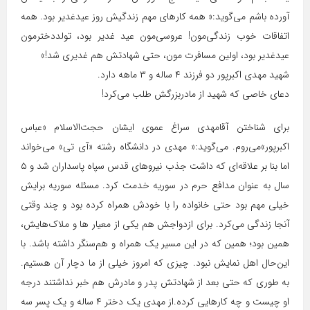
آورده باشم می‌گوید:« همه کارهای مهم زندگیش روز عیدغدیر بود. همه
اتفاقات خوب زندگی‌مون! عروسی‌مون عید غدیر بود، تولددخترمون
عیدغدیر بود، اولین مسافرت مون، حتی شهادتش هم غدیری شد!»
شهید مهدی اکبرپور دو فرزند ۴ ساله و ۳ ماهه دارد.
دعای خاصی که شهید از مادربزرگش طلب می‌کرد!
برای شناختن آقامهدی سراغ عموی ایشان حجت‌الاسلام «عباس
اکبرپور»می‌روم. می‌گوید:« مهدی در دانشگاه رشته «آی تی» می‌خواند
اما بنا بر علاقه‌ای که داشت جذب نیروهای قدس سپاه پاسداران شد و ۵
سال به عنوان مدافع حرم در سوریه خدمت کرد. مسئله سوریه برایش
خیلی مهم بود حتی خانواده را با خودش همراه کرده بود و چند وقتی
آنجا زندگی می‌کرد. برای ازدواجش هم یکی از معیار ها و ملاک‌هایش،
همین بود؛ همین که در این مسیر یک همراه و هم‌سنگر داشته باشد. با
این‌حال اهل نمایش نبود. چیزی که امروز خیلی از ما دچار آن هستیم.
به طوری که حتی بعد از شهادتش پدر و مادرش هم خبر نداشتند درجه
او چیست و چه کارهایی کرده.از مهدی یک دختر ۴ ساله و یک پسر سه