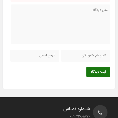
ثبت دیدگاه
شـماره تمـاس
22805770 -021