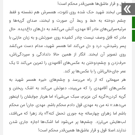
قول و قرار عاشق‌ها همین‌قدر محکم است!
عکس لبخند شهید حک شده روی تابوت، همسرش هم نشسته و فقط
چشم دوخته به خط و ربط آن صورت و لبخند، صدای گریه‌ها و
صفحه نخست
مرثیه‌سرایی‌های مادر آقا مهدی، آتش می‌کشد به دل‌های داغ‌دیده. حال
ایتا
مادر که قابل وصف نیست چادر کشیده روی صورتش و به زبان مازنی با
پسر رشیدش، درد و دل می‌کند اما همسر شهید، مدام دست می‌کشد
روی تصویر آن لبخند. انگار از همین حالا دلدادگی و سپردگی‌اش،
حرف‌زدن و چشم‌دوختن به عکس‌های آقامهدی را تمرین می‌کند تا یک
عمر جای‌خالی‌اش را با عکس‌ها پر کند.
هر میهمانی که از راه می‌رسد و چشم‌های خیره همسر شهید به
عکس‌های آقامهدی را که می‌بیند، دعوتش می‌کند به اشک ریختن و
گریه کردن؛«گریه کن عزیزم، سبک می‌شی!» اما هربار جوابشان را اینطور
می‌دهد:« نه من به مهدی قول دادم محکم باشم. مهدی جان! من محکم
باشم اما زهرای چهارساله چه جوری تحمل کنه؟!» یاد زهرا که می‌افتد،
لب‌هایش می‌لرزد. چشم‌ها پر می‌شود اما اشک‌ها اجازه جاری شدن
ندارند.اصلا قول و قرار عاشق‌ها همین‌قدر محکم است!