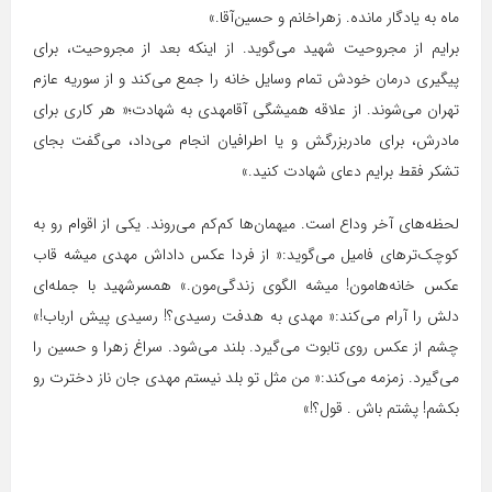
ماه به یادگار مانده. زهراخانم و حسین‌آقا.»
برایم از مجروحیت شهید می‌گوید. از اینکه بعد از مجروحیت، برای
پیگیری درمان خودش تمام وسایل خانه را جمع می‌کند و از سوریه عازم
تهران می‌شوند. از علاقه همیشگی آقامهدی به شهادت؛« هر کاری برای
مادرش، برای مادربزرگش و یا اطرافیان انجام می‌داد، می‌گفت بجای
تشکر فقط برایم دعای شهادت کنید.»
لحظه‌های آخر وداع است. میهمان‌ها کم‌کم می‌روند. یکی از اقوام رو به
کوچک‌ترهای فامیل می‌گوید:« از فردا عکس داداش مهدی میشه قاب
عکس خانه‌هامون! میشه الگوی زندگی‌مون.» همسرشهید با جمله‌ای
دلش را آرام می‌کند:« مهدی به هدفت رسیدی؟! رسیدی پیش ارباب!»
چشم از عکس روی تابوت می‌گیرد. بلند می‌شود. سراغ زهرا و حسین را
می‌گیرد. زمزمه می‌کند:« من مثل تو بلد نیستم مهدی جان ناز دخترت رو
بکشم! پشتم باش . قول؟!»