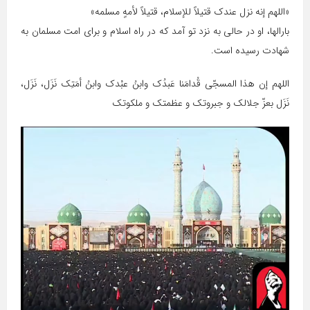
«اللهم إنه نزل عندک قتیلاً للإسلام، قتیلاً لأمهٍ مسلمه»
بارالها، او در حالی به نزد تو آمد که در راه اسلام و برای امت مسلمان به
شهادت رسیده است.
اللهم إن هذا المسجّی قُدامَنا عَبدُک ‌‌‌وابنُ عبْدک وابنُ أمَتِک نَزَل، نَزَل،
نَزَل بعزّ جلالک و جبروتک و عظمتک و ملکوتک
نمایشگر
ویدیو