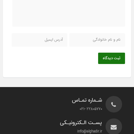
ثبت دیدگاه
شـماره تمـاس
22805770 -021
پسـت الـکترونیـکی
info@alghadir.ir