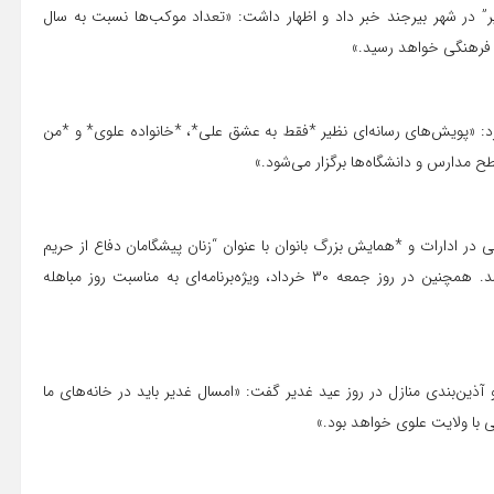
یر” در شهر بیرجند خبر داد و اظهار داشت: «تعداد موکب‌ها نسبت به سال
: «پویش‌های رسانه‌ای نظیر *فقط به عشق علی*، *خانواده علوی* و *من
 مدارس و دانشگاه‌ها برگزار می‌شود.»
ی در ادارات و *همایش بزرگ بانوان با عنوان “زنان پیشگامان دفاع از حریم
ولایت”* در ۲۱ خردادماه در حسینیه جماران بیرجند برگزار خواهد شد. همچنین در روز جمعه ۳۰ خرداد، ویژه‌برنامه‌ای به مناسبت روز مباهله
ین‌بندی منازل در روز عید غدیر گفت: «امسال غدیر باید در خانه‌های ما
 با ولایت علوی خواهد بود.»