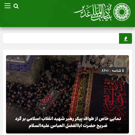
صفحه اصلی
» گروه »
اخبار غدیر
»
بنیاد غدیر
شناسه : 8701