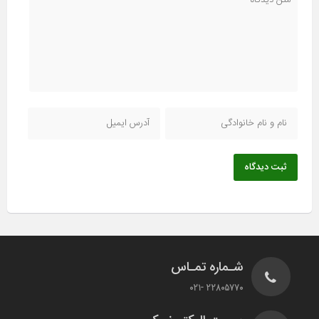
ثبت دیدگاه
شـماره تمـاس
22805770 -021