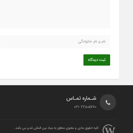
ثبت دیدگاه
شـماره تمـاس
22805770 -021
کلیه حقوق مادی و معنوی متعلق به بنیاد بین المللی غدیر می باشد .