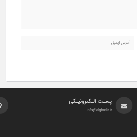
پسـت الـکترونیـکی
info@alghadir.ir