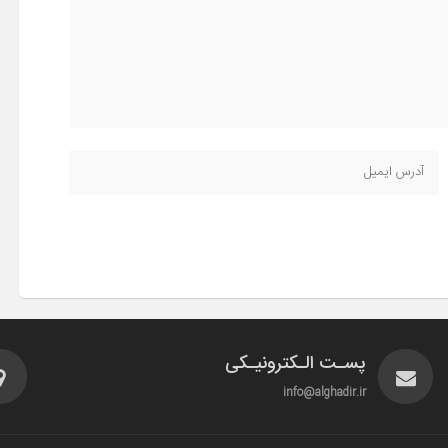
پسـت الـکترونیـکی
info@alghadir.ir