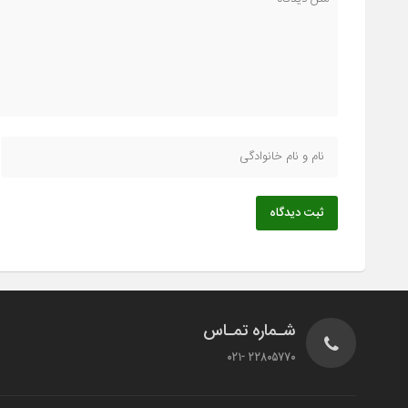
ثبت دیدگاه
شـماره تمـاس
22805770 -021