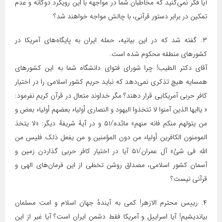
آیا فکر نمی‌کنید که مخاطبان شما در مواجهه با این رویکرد دوگانه و عدم
تمکین در برابر دستور قرآنی، با چالش مواجه خواهند شد؟
۳. گفته شد که در این بیانیه، حمله ایران به پایگاه‌های آمریکا در
کشورهای منطقه محکوم شده است.
آقای دکتر الطیب! چرا شورای فتوای دانشگاه شما به این کشورهای
همسایه هیچ تذکری نمی‌دهد که نباید حریم کشور اسلامی را در اختیار
کافر حربی آمریکایی قرار دهند؟ مگر خداوند متعال در قرآن کریم نفرمود:
« یاایها الذین آمنوا لا تتخذوا الیهود و النصاری أولیاء بعضهم أولیاء بعض و
من یتولهم منکم فانه منهم» مائده/۵۱ و در آیهٔ شریفهٔ دیگر: «لا یتخذ
المومنون الکافرین أولیاء من دون المؤمنین و من یفعل ذلک فلیس من
الله فی شئ» آل عمران/۵۱ آیا در اختیار کافر حربی گذاردن زمین و
آسمان کشور اسلامی، مصداق روشن تخطی از این فرمان‌های الهی و
قرآنی نیست؟
۴. رییس محترم الازهر! کمی به آیندهٔ جهان اسلام و امت مسلمان
بیاندیشیم! آیا اسراییل و آمریکا فقط دشمن ایران است؟ آیا غیر از این