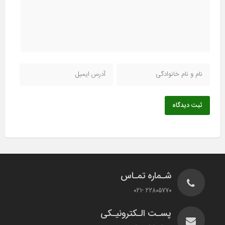
ثبت دیدگاه
شـماره تمـاس
22805770 -021
پسـت الـکترونیـکی