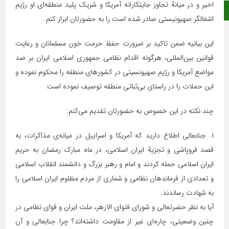
اخیر و در میانهٔ تجاوز جایتکارانه آمریکا و شریک پلید منطقه‌ای او رژیم
ایتا
اشغالگر صهیونیستی صادر شده است را به حضورتان ابراز کنم.
این بیانیه ضمن تاکید بر ضرورت حفظ حرمت خون مسلمانان و رعایت
قوانین بین‌المللی، هرگونه اقدام نظامی جمهوری اسلامی ایران بر ضد
مواضع آمریکا و رژیم صهیونسیتی در کشورهای منطقه را محکوم نموده و
این حملات را در راستای بی‌ثباتی منطقه توصیف نموده است.
چند نکته در این خصوص به حضورتان تقدیم می‌کنم:
۱. جنابعالی اطلاع دارید که آمریکا و اسراییل در میانه‌ی مذاکرات، به
قصد فروپاشی و تجزیهٔ ایران اسلامی، در ماه مبارک رمضان به حریم
ایران اسلامی حمله کردند و امام و رهبر بزرگ و دانشمند انقلاب اسلامی
و تعدادی از فرماندهان نظامی و شماری از مردم مظلوم ایران اسلامی را
به شهادت رساندند.
آیا به نظر حضرتعالی و شورای فتوای الازهر، ملت ایران و قوای نظامی در
چنین وضعیتی، چاره‌ای غیر از مقاومت داشته‌اند؟ چرا جنابعالی و آن