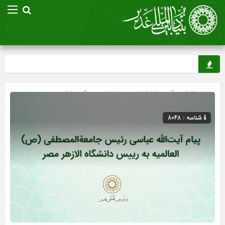
صفحه اصلی
» گروه »
اخبار غدیر
»
بنیاد غدیر
»
جنگ رمضان
شناسه : 8048