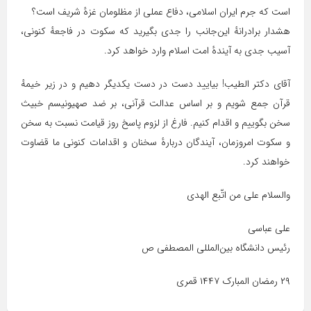
است که جرم ایران اسلامی، دفاع عملی از مظلومان غزهٔ شریف است؟
هشدار برادرانهٔ این‌جانب را جدی بگیرید که سکوت در فاجعهٔ کنونی،
آسیب جدی به آیندهٔ امت اسلام وارد خواهد کرد.
آقای دکتر الطیب! بیایید دست در دست یکدیگر دهیم و در زیر خیمهٔ
قرآن جمع شویم و بر اساس عدالت قرآنی، بر ضد صهیونیسم خبیث
سخن بگوییم و اقدام کنیم. فارغ از لزوم پاسخ روز قیامت نسبت به سخن
و سکوت امروزمان، آیندگان دربارهٔ سخنان و اقدامات کنونی ما قضاوت
خواهند کرد.
والسلام علی من اتّبع الهدی
علی عباسی
رئیس دانشگاه بین‌المللی المصطفی ص
۲۹ رمضان المبارک ۱۴۴۷ قمری