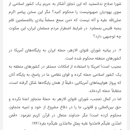
شورا صلاح ندانستید که این تجاوز آشکار به حریم یک کشور اسلامی از
سوی یهودیان صهیونیست را محکوم کنید؟ مگر این سخن پیامبر اکرم
صلی‌الله علیه و آله نیست که «من سمع مسلماً ینادی یاللمسلمین فلم
یجبه فلیس بمسلم». در شرایط اضطرار مردم مسلمان ایران، این سکوت
چه توجیهی دارد؟
۲. در بیانیه شورای فتوای الازهر، حمله ایران به پایگاه‌های آمریکا در
کشورهای منطقه محکوم شده است.
عجیب است! امریکا با استفاده از امکانات مستقر در کشورهای منطقه به
یک کشور اسلامی حمله کرده‌ و قوای نظامی ما در پاسخ، به پایگاه آنان
که پرواز هواپیماهای آمریکایی دقیقاً از همان پایگاه‌ها شکل گرفته است،
متقابلاً حمله کرده‌اند.
اما در کمال تعجب، شورای فتوای الازهر به حملهٔ متجاوز اعتنا نکرده و
حق بین‌المللی و قانونی ما را در دفاع مشروع از خود و تنبیه متجاوز،
محکوم کرده است! مگر خداوند متعال در قرآن کریم نفرمود: «فَمَن
اعتَدٰی عَلیکُم فاعتَدوا عَلیه بِمِثلِ مااعتَدٰی عَلیکُم» بقره/۱۹۴.