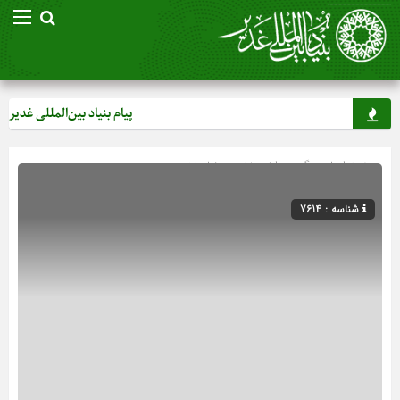
پیام بنیاد بین‌المللی غدیر به
صفحه اصلی
» گروه »
اخبار غدیر
»
بنیاد غدیر
شناسه : 7614