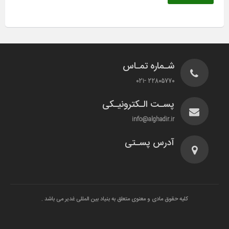
شـماره تمـاس
22805770 -021
پسـت الـکترونیـکی
info@alghadir.ir
آدرس پسـتی
کلیه حقوق مادی و معنوی متعلق به بنیاد بین المللی غدیر می باشد .