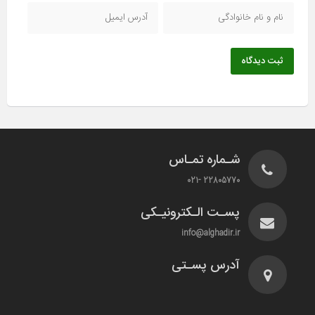
ثبت دیدگاه
شـماره تمـاس
22805770 -021
پسـت الـکترونیـکی
info@alghadir.ir
آدرس پسـتی