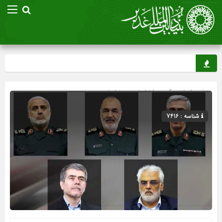
صفحه اصلی
» گروه »
اخبار غدیر
»
بنیاد غدیر
شناسه : 7416