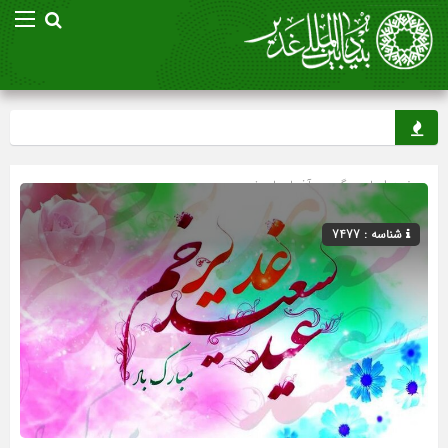
صفحه اصلی
» گروه »
آذربایجان غربی
شناسه : 7477