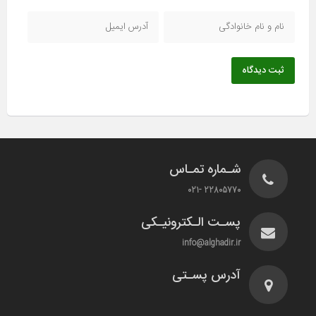
ثبت دیدگاه
شـماره تمـاس
22805770 -021
پسـت الـکترونیـکی
info@alghadir.ir
آدرس پسـتی