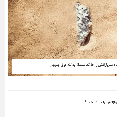
 سربازانش را جا گذاشت!! یدالله فوق ایدیهم
بازانش را جا گذاشت!!