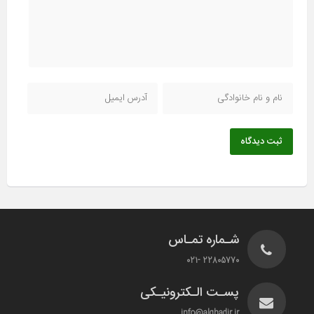
ثبت دیدگاه
شـماره تمـاس
22805770 -021
پسـت الـکترونیـکی
info@alghadir.ir