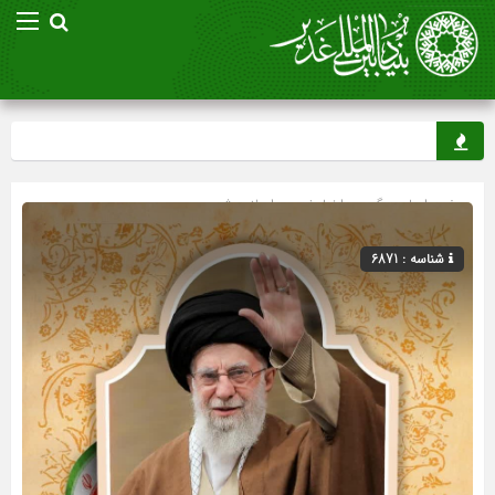
صفحه اصلی
» گروه »
اخبار غدیر
»
اسلاید شو
شناسه : 6871