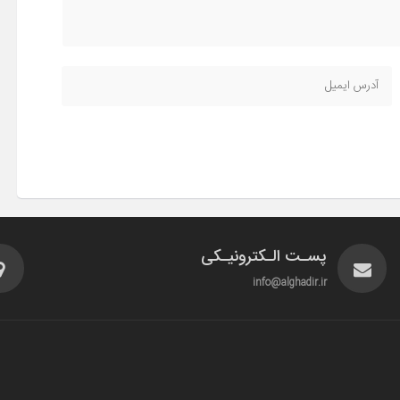
پسـت الـکترونیـکی
info@alghadir.ir