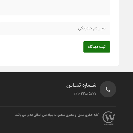
ثبت دیدگاه
شـماره تمـاس
22805770 -021
کلیه حقوق مادی و معنوی متعلق به بنیاد بین المللی غدیر می باشد .