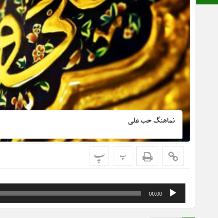
نماهنگ حب علی
پ
پ
پخش‌کننده
00:00
صوت