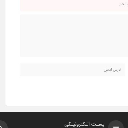
اهد شد.
پسـت الـکترونیـکی