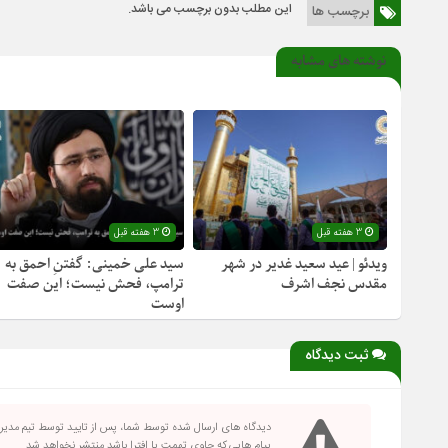
این مطلب بدون برچسب می باشد.
برچسب ها
نوشته های مشابه
3 هفته قبل
3 هفته قبل
ویدئو | عید سعید غدیر در شهر
سید علی خمینی: گفتنِ احمق به
مقدس نجف اشرف
ترامپ، فحش نیست؛ این صفت
اوست
ثبت دیدگاه
دیدگاه های ارسال شده توسط شما، پس از تایید توسط تیم مدی
پیام هایی که حاوی تهمت یا افترا باشد منتشر نخواهد شد.