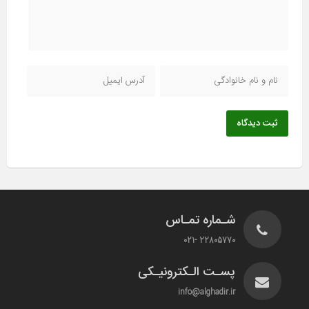
ثبت دیدگاه
شـماره تمـاس
22805770 -021
پسـت الـکترونیـکی
info@alghadir.ir