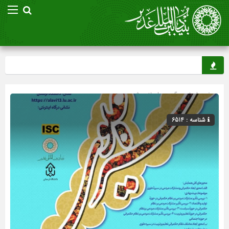
صفحه اصلی
» گروه »
اسلاید شو
شناسه : 6514