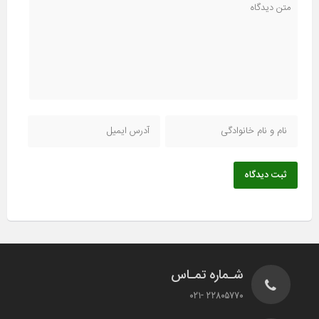
ثبت دیدگاه
شـماره تمـاس
22805770 -021