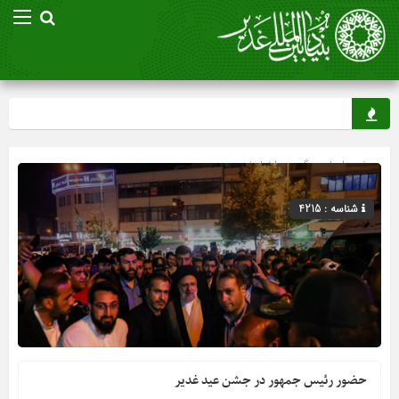
صفحه اصلی
» گروه »
اخبار غدیر
شناسه : 4215
حضور رئیس جمهور در جشن عید غدیر