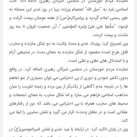
نماینده مردم خوزستان در مجلس خبرگان رهبری ادامه داد: امت
اسلامی باید به “حبل الله” اعتصام ورزند؛ زیرا در روز غدیر این مسئله به
طور رسمی اعلام گردید و پیامبراکرم(ص) از همه مومنان بیعت گرفت و
فرمود: “سلّموا على علىّ بإمره المؤمنین “، آن جمعیت فروان تا سه روز
ماندند و بیعت کردند.
وی تصریح کرد: رویداد غدیر و بحث ولایت به دو شکل سازنده و مخرب
قابل طرح است؛ مقصود از شکل سازنده به معنای بحث در محیطی آرام
و با استدلال های عقلی و نقلی است.
نماینده مردم خوزستان در مجلس خبرگان رهبری اضافه کرد: در واقع
بدون تکفیر نمودن و دوری از بی احترامی می توان بسیاری از سو تفاهم
ها را در نتیجه عدم آگاهی از یکدیگر از بین برده و زمینه تقریب را میان
مذاهب اسلامی فراهم می سازد و اما شکل مخرب به معنای تجمعات و
محیط های مخرب همراه با بی احترامی می باشد که دور از رفتارهای
عقلانی است و در مقابل وحدت قرار می گیرد و نقش مخربی را ایفا می
کند.
وی در پایان تاکید کرد: در ارتباط با عید غدیر و نقش امیرالمومنین(ع) در