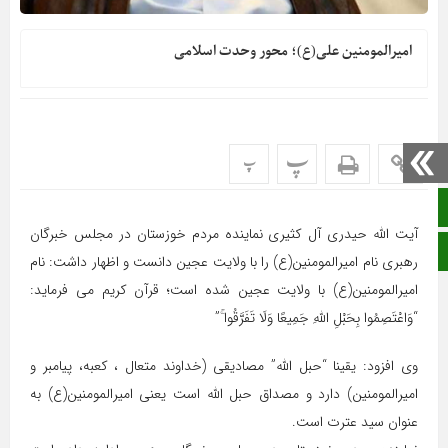
امیرالمومنین علی(ع)؛ محور وحدت اسلامی
پ
پ
صفحه نخست
آیت الله حیدری آل کثیری نماینده مردم خوزستان در مجلس خبرگان
ایتا
رهبری نام امیرالمومنین(ع) را با ولایت عجین دانست و اظهار داشت: نام
امیرالمومنین(ع) با ولایت عجین شده است؛ قرآن کریم می فرماید:
“وَاعْتَصِمُوا بِحَبْلِ اللَّهِ جَمِیعًا وَلَا تَفَرَّقُوا ۚ”
وی افزود: یقینا “حبل الله” مصادیقی (خداوند متعال ، کعبه، پیامبر و
امیرالمومنین) دارد و مصداق حبل الله است یعنی امیرالمومنین(ع) به
عنوان سید عترت است.