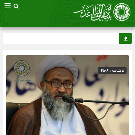
صفحه اصلی
» گروه »
خوزستان
»
نمایندگی ها
شناسه : 4508