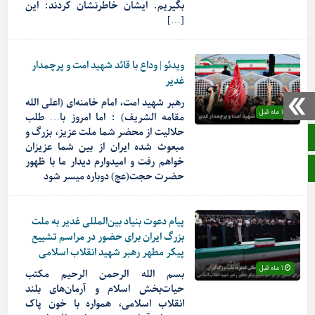
بگیریم. ایشان خاطرنشان کردند: این
[…]
ویدئو | وداع با قائد شهید امت و پرچمدار
غدیر
رهبر شهید امت، امام خامنه‌ای (اعلی الله
1 ماه قبل
مقامه الشریف) : اما امروز با… طلب
حلالیت از محضر شما ملت عزیز، بزرگ و
صفحه نخست
مبعوث شده ایران از بین شما عزیزان
خواهم رفت و امیدوارم دیدار ما با ظهور
ایتا
حضرت حجت(عج) دوباره میسر شود
پیام دعوت بنیاد بین‌المللی غدیر به ملت
بزرگ ایران برای حضور در مراسم تشییع
پیکر مطهر رهبر شهید انقلاب اسلامی
1 ماه قبل
بسم الله الرحمن الرحیم مکتب
حیات‌بخش اسلام و آرمان‌های بلند
انقلاب اسلامی، همواره با خون پاک