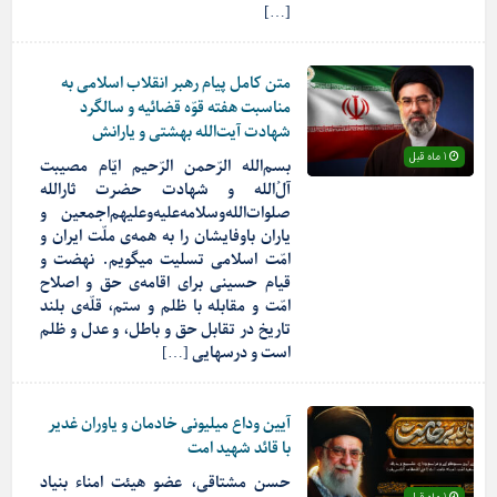
[…]
متن کامل پیام رهبر انقلاب اسلامی به
مناسبت هفته قوّه قضائیه و سالگرد
شهادت آیت‌الله بهشتی و یارانش
1 ماه قبل
بسم‌الله الرّحمن الرّحیم ایّام مصیبت
آلُ‌الله و شهادت حضرت ثارالله
صلوات‌الله‌وسلامه‌علیه‌وعلیهم‌اجمعین و
یاران باوفایشان را به همه‌‌ی ملّت ایران و
امّت اسلامی تسلیت میگویم. نهضت و
قیام حسینی برای اقامه‌ی حق و اصلاح
امّت و مقابله با ظلم و ستم، قلّه‌‌ی بلند
تاریخ در تقابل حق و باطل، و عدل و ظلم
است و درسهایی […]
آیین وداع میلیونی خادمان و یاوران غدیر
با قائد شهید امت
حسن مشتاقی، عضو هیئت امناء بنیاد