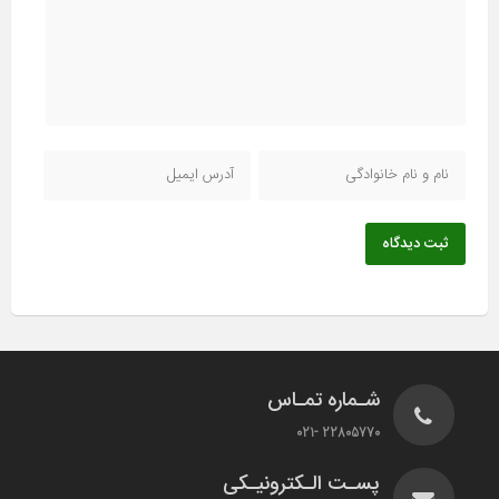
ثبت دیدگاه
شـماره تمـاس
22805770 -021
پسـت الـکترونیـکی