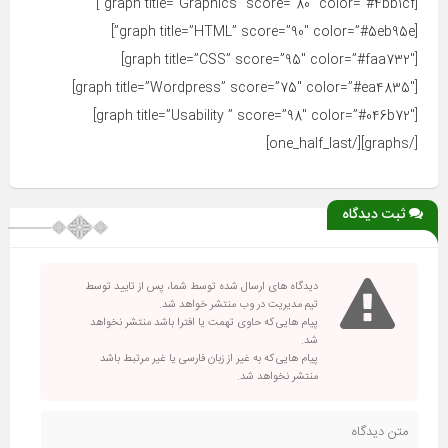
[graph title=”Graphics” score=”80″ color=”#4bb1cf”]
[graph title=”HTML” score=”90″ color=”#5eb95e”]
[graph title=”CSS” score=”95″ color=”#faa732″]
[graph title=”Wordpress” score=”75″ color=”#ea4835″]
[graph title=”Usability ” score=”98″ color=”#046b72″]
[/graphs][/one_half_last]
ثبت دیدگاه
دیدگاه های ارسال شده توسط شما، پس از تایید توسط
تیم مدیریت در وب منتشر خواهد شد.
پیام هایی که حاوی تهمت یا افترا باشد منتشر نخواهد
شد.
پیام هایی که به غیر از زبان فارسی یا غیر مرتبط باشد
منتشر نخواهد شد.