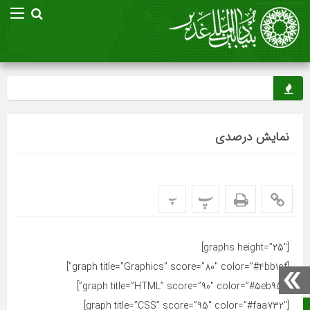
نمایش درصدی
پ
پ
[graphs height=”25″]
[graph title=”Graphics” score=”80″ color=”#4bb1cf”]
[graph title=”HTML” score=”90″ color=”#5eb95e”]
[graph title=”CSS” score=”95″ color=”#faa732″]