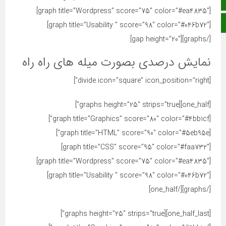
صفحه نخست
[graph title=”Wordpress” score=”75″ color=”#ea4835″]
ایتا
[graph title=”Usability ” score=”98″ color=”#046b72″]
[/graphs][gap height=”20″]
نمایش درصدی بصورت میله های راه راه
[divide icon=”square” icon_position=”right”]
[one_half][graphs height=”25″ strips=”true”]
[graph title=”Graphics” score=”80″ color=”#4bb1cf”]
[graph title=”HTML” score=”90″ color=”#5eb95e”]
[graph title=”CSS” score=”95″ color=”#faa732″]
[graph title=”Wordpress” score=”75″ color=”#ea4835″]
[graph title=”Usability ” score=”98″ color=”#046b72″]
[/graphs][/one_half]
[one_half_last][graphs height=”25″ strips=”true”]