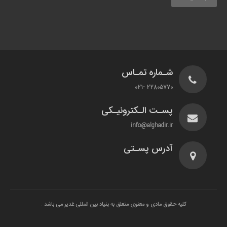
شـماره تمـاس
22805770 -021
پسـت الـکترونیـکی
info@alghadir.ir
آدرس پسـتی
کلیه حقوق مادی و معنوی متعلق به بنیاد بین المللی غدیر می باشد .