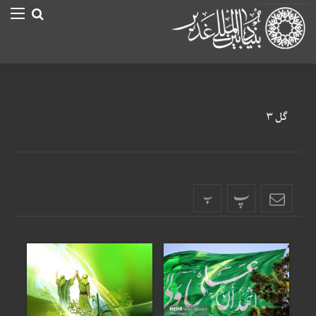
گل ۳
پ
پ