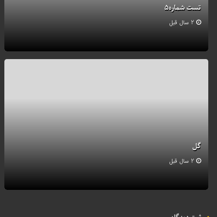
تست شماره۵
2 سال قبل
گل
2 سال قبل