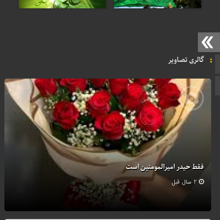
گالری تصاویر
صفحه نخست
ایتا
فقط حیدر امیرالمومنین است
2 سال قبل