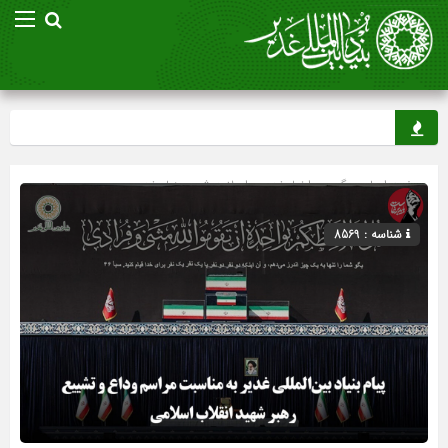
صفحه اصلی
» گروه »
اخبار غدیر
»
اسلاید شو
»
بنیاد غدیر
شناسه : 8569