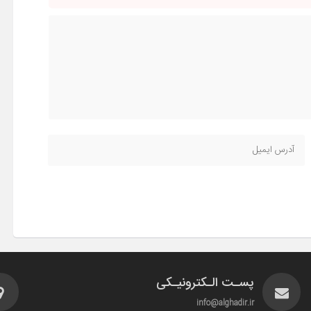
پسـت الـکترونیـکی
info@alghadir.ir