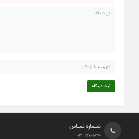
ثبت دیدگاه
شـماره تمـاس
22805770 -021