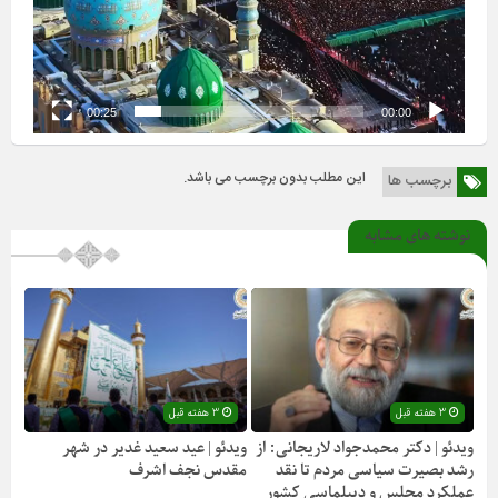
00:25
00:00
این مطلب بدون برچسب می باشد.
برچسب ها
نوشته های مشابه
3 هفته قبل
3 هفته قبل
ویدئو | دکتر محمدجواد لاریجانی: از
ویدئو | عید سعید غدیر در شهر
رشد بصیرت سیاسی مردم تا نقد
مقدس نجف اشرف
عملکرد مجلس و دیپلماسی کشور