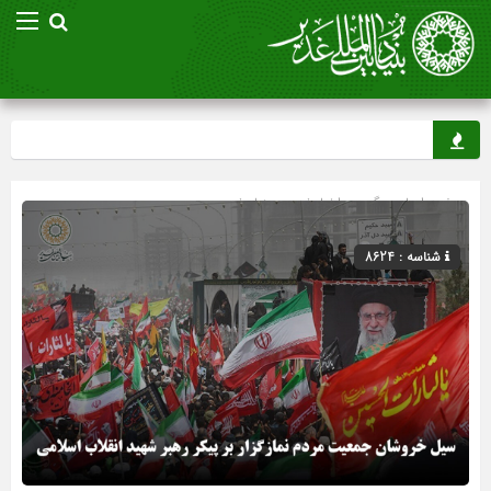
صفحه اصلی
» گروه »
اخبار غدیر
»
بنیاد غدیر
شناسه : 8624