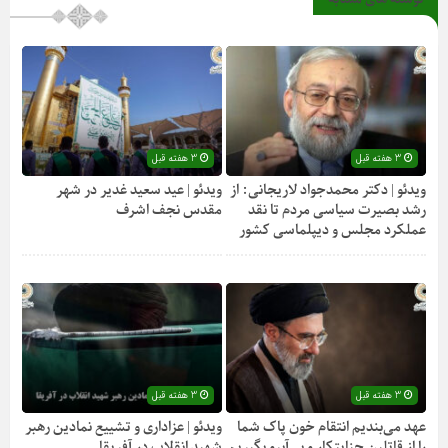
3 هفته قبل
3 هفته قبل
ویدئو | دکتر محمدجواد لاریجانی: از
ویدئو | عید سعید غدیر در شهر
رشد بصیرت سیاسی مردم تا نقد
مقدس نجف اشرف
عملکرد مجلس و دیپلماسی کشور
3 هفته قبل
3 هفته قبل
عهد می‌بندیم انتقام خون پاک شما
ویدئو | عزاداری و تشییع نمادین رهبر
را از قاتلین جنایتکار و بی‌آبرو بگیریم
شهید انقلاب در آفریقا