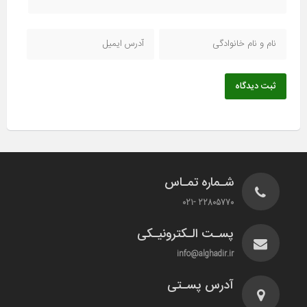
ثبت دیدگاه
شـماره تمـاس
22805770 -021
پسـت الـکترونیـکی
info@alghadir.ir
آدرس پسـتی