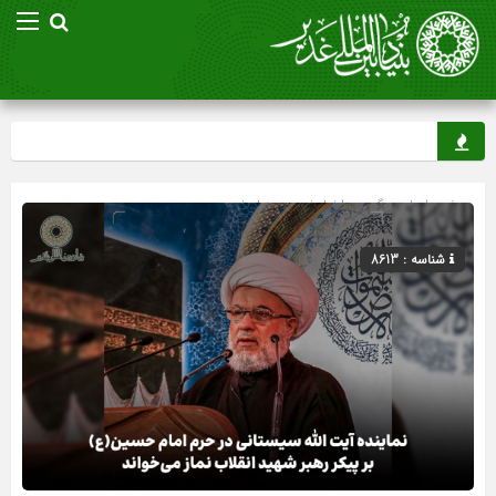
صفحه اصلی
» گروه »
اخبار غدیر
»
بنیاد غدیر
شناسه : 8613