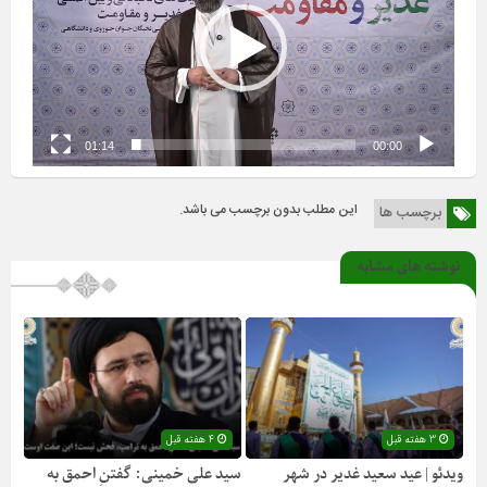
01:14
00:00
این مطلب بدون برچسب می باشد.
برچسب ها
نوشته های مشابه
3 هفته قبل
4 هفته قبل
ویدئو | عید سعید غدیر در شهر
سید علی خمینی: گفتنِ احمق به