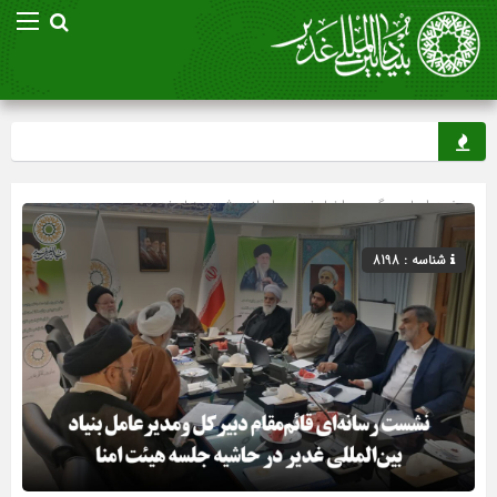
صفحه اصلی
» گروه »
اخبار غدیر
»
اسلاید شو
»
بنیاد غدیر
شناسه : 8198