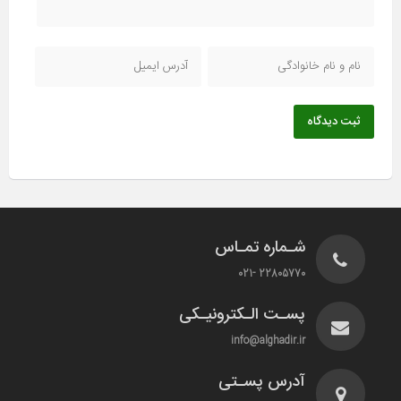
ثبت دیدگاه
شـماره تمـاس
22805770 -021
پسـت الـکترونیـکی
info@alghadir.ir
آدرس پسـتی