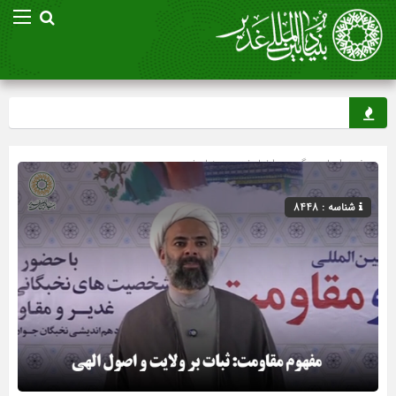
صفحه اصلی
» گروه »
اخبار غدیر
»
بنیاد غدیر
شناسه : 8448