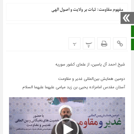
مفهوم مقاومت: ثبات بر ولایت و اصول الهی
صفحه نخست
پ
پ
ایتا
شیخ احمد آل یاسین، از علمای کشور سوریه
دومین همایش بین‌المللی غدیر و مقاومت
آستان مقدس امامزاده یحیی بن زید میامی علیهما علیهما السلام
نمایشگر
ویدیو