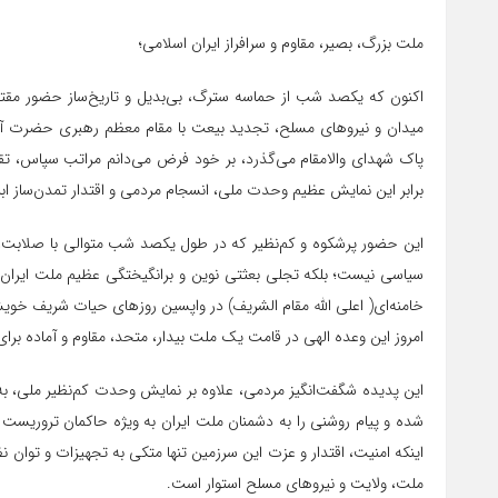
ملت بزرگ، بصیر، مقاوم و سرافراز ایران اسلامی؛
اکنون که یکصد شب از حماسه سترگ، بی‌بدیل و تاریخ‌ساز حضور مقتدرا
میدان و نیروهای مسلح، تجدید بیعت با مقام معظم رهبری حضرت آیت
پاک شهدای والامقام می‌گذرد، بر خود فرض می‌دانم مراتب سپاس، تق
برابر این نمایش عظیم وحدت ملی، انسجام مردمی و اقتدار تمدن‌ساز ابرا
این حضور پرشکوه و کم‌نظیر که در طول یکصد شب متوالی با صلابت، ا
سیاسی نیست؛ بلکه تجلی بعثتی نوین و برانگیختگی عظیم ملت ایرا
خامنه‌ای( اعلی الله مقام الشریف) در واپسین روزهای حیات شریف خوی
امروز این وعده الهی در قامت یک ملت بیدار، متحد، مقاوم و آماده برا
این پدیده شگفت‌انگیز مردمی، علاوه بر نمایش وحدت کم‌نظیر ملی، به
شده و پیام روشنی را به دشمنان ملت ایران به ویژه حاکمان تروریست ا
اینکه امنیت، اقتدار و عزت این سرزمین تنها متکی به تجهیزات و توان ن
ملت، ولایت و نیروهای مسلح استوار است.