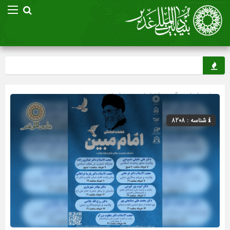
صفحه اصلی
» گروه »
اخبار غدیر
»
بنیاد غدیر
شناسه : 8208