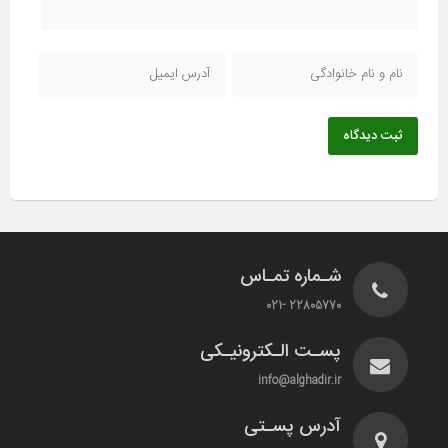
ثبت دیدگاه
شـماره تمـاس
22805770 -021
پسـت الـکترونیـکی
info@alghadir.ir
آدرس پسـتی