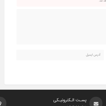
اهد شد.
پسـت الـکترونیـکی