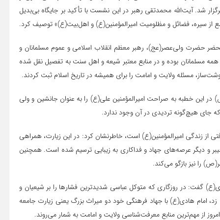
رگزار شد. آیت‌الله محمدتقی رهبر در این نشست با تأکید بر جایگاه بی‌بدیل
مع از سیره، فضائل و مظلومیت امیرالمؤمنین(ع) و اهل‌بیت(ع)» توصیف کرد.
محضر حضرت ولی‌عصر(عج)، رهبر معظم انقلاب اسلامی و عموم مسلمانان و
 همه مسلمانان بوده و در منابع معتبر شیعه و اهل سنت به تفصیل نقل شده
شت‌ساز، مسئله ولایت و امامت را برای همیشه در تاریخ اسلام ثبت کردند.
(ص) در این خطبه به صراحت امیرالمؤمنین علی(ع) را به عنوان جانشین و ولی
ه جای هیچ‌گونه تردیدی در آن وجود ندارد.
فتی از زندگی امیرالمؤمنین(ع) است، خاطرنشان کرد: در این زیارت، همراهی
خیبر و دیگر عرصه‌های جهاد و فداکاری به زیبایی ترسیم شده است. همچنین
) را نیز بازگو می‌کند.
ی(ع) گفت: در روزگاری که متوکل عباسی شدیدترین فشارها را بر شیعیان و
زد، امام هادی(ع) با جهاد فرهنگی خود دو میراث بزرگ یعنی زیارت جامعه
امروز از مهم‌ترین منابع معرفت‌شناسی ولایت و امامت به شمار می‌روند.