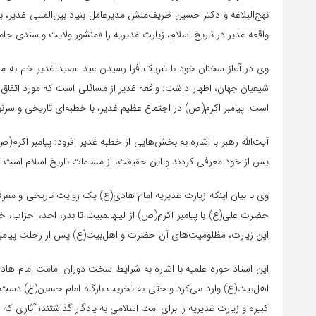
نهج‌البلاغه و دکتر حسین ظریف‌منش مدیرعامل بنیاد بین‌المللی غدیر، ب
واقعه غدیر در تاریخ اسلام، زیارت غدیریه را «منشور ولایت و سندی جا
وی در آغاز سخنان خود با تبریک فرا رسیدن عید سعید غدیر خم به 
شیعیان جهان، اظهار داشت: واقعه غدیر از مسائلی است که مورد اتفاق
است. پیامبر اکرم(ص) در اجتماع عظیم غدیر، با خطبه‌ای تاریخی و سرنو
آیت‌الله رهبر با اشاره به بخش‌هایی از خطبه غدیر افزود: پیامبر اکرم
پس از خود معرفی کردند و این حقیقت، از مسلمات تاریخ اسلام است ک
وی با بیان اینکه زیارت غدیریه امام هادی(ع) یک روایت تاریخی و معر
حضرت علی(ع) با پیامبر اکرم(ص) از لیلهالمبیت تا بدر، احد، احزاب، 
این زیارت، مظلومیت‌های آن حضرت و اهل‌بیت(ع) پس از رحلت پیامبر(ص
این استاد حوزه علمیه با اشاره به شرایط سخت دوران امامت امام هاد
اهل‌بیت(ع) وارد می‌کرد و حتی به تخریب بارگاه امام حسین(ع) دست 
کبیره و زیارت غدیریه را برای امت اسلامی به یادگار گذاشتند؛ آثاری که 