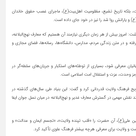
یست، بلکه تاریخ تشیع، مظلومیت اهل‌بیت(ع)، ماجرای غصب حقوق خاندان
ع) و یارانش روا شد را نیز در خود جای داده است.
شت: امروز بیش از هر زمان دیگری نیازمند آن هستیم که معارف نهج‌البلاغه،
فته و در متن زندگی مردم، مدارس، دانشگاه‌ها، رسانه‌ها، فضای مجازی و
یان معرفی شود، بسیاری از توطئه‌های استکبار و جریان‌های سلطه‌گر در
رمز وحدت، عزت و استقلال امت اسلامی است.
رویج فرهنگ ولایت قدردانی کرد و گفت: این بنیاد طی سال‌های گذشته در
اند نقش مهمی در گسترش معارف غدیر و نهج‌البلاغه در میان نسل جوان ایفا
ین علی(ع)، آن حضرت را «قلب تپنده ولایت»، «تجسم ایمان و عدالت» و
مت و ولایت برای معرفی هرچه بیشتر فرهنگ علوی تأکید کرد.