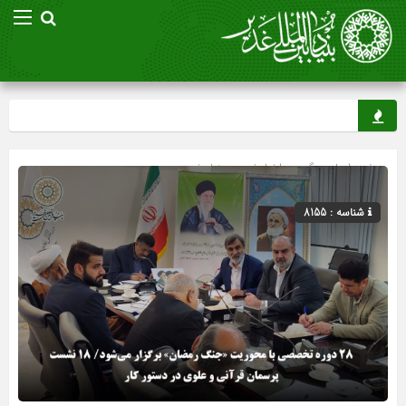
صفحه اصلی
» گروه »
اخبار غدیر
»
بنیاد غدیر
شناسه : 8155