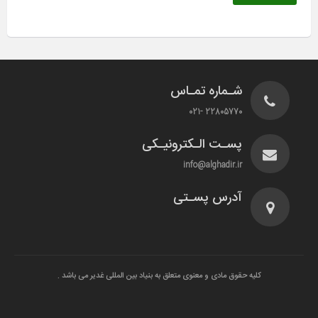
شـماره تمـاس
22805770 -021
پسـت الـکترونیـکی
info@alghadir.ir
آدرس پسـتی
کلیه حقوق مادی و معنوی متعلق به بنیاد بین المللی غدیر می باشد .