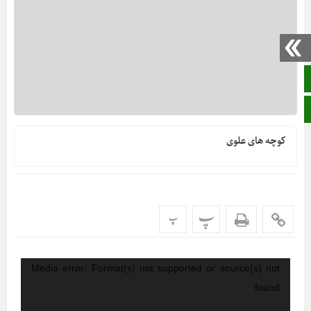
صفحه نخست
ایتا
کوچه های علوی
پ
پ
نمایشگر
Media error: Format(s) not supported or source(s) not
ویدیو
found