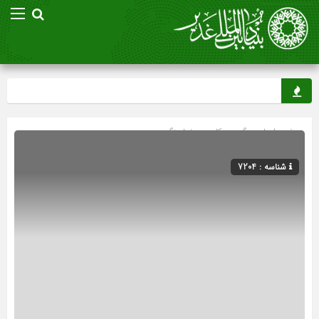
صفحه اصلی
» گروه »
کلیپ و نماهنگ
شناسه : 7204