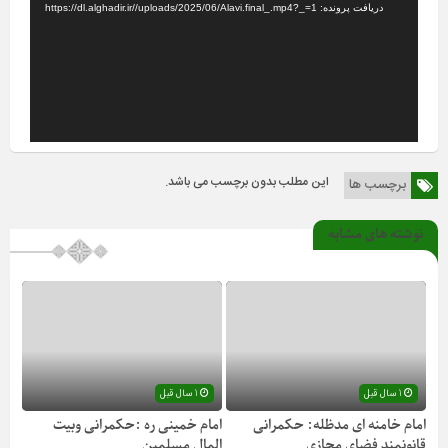
دریافت پرونده: https://dl.alghadir.ir//uploads/2025/06/Alavi.final_.mp4?_=1
این مطلب بدون برچسب می باشد.
برچسب ها
نوشته های مشابه
1 سال قبل
1 سال قبل
امام خامنه ای مدظله: حکمرانی
امام خمینی ره :حکمرانی وبیت
قانونمند فضای مجازی
المال مسلمین