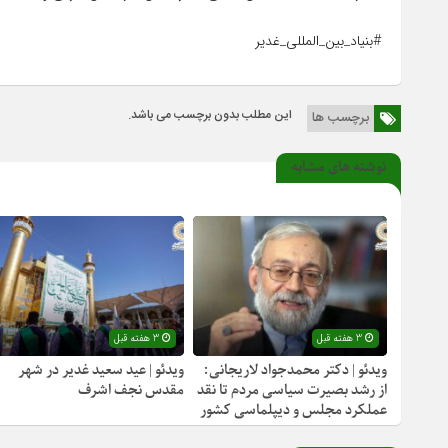
#بنیاد_بین_المللی_غدیر
این مطلب بدون برچسب می باشد.
برچسب ها
نوشته های مشابه
3 هفته قبل
3 هفته قبل
ویدئو | دکتر محمدجواد لاریجانی:
ویدئو | عید سعید غدیر در شهر
از رشد بصیرت سیاسی مردم تا نقد
مقدس نجف اشرف
عملکرد مجلس و دیپلماسی کشور