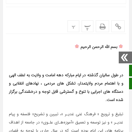
پ
پ
بسم الله الرحمن الرحیم
صفحه نخست
در طول سالیان گذشته در ایام مبارکه دهه امامت و ولایت به لطف الهی
ایتا
و با اهتمام مردم ولایتمدار، تشکل های مردمی ، نهادهای انقلابی و
دستگاه های اجرایی با تنوع و گسترشی قابل توجه و درخشندگی برگزار
شده است.
تبلیغ و ترویج‌ « فرهنگ غنی ‌غدیـر‌ »‌، تبیین و تشریح« فلسفه و پیام
غدیـر » و نیز توسعه و تعمیق «آموزه‌هـای علـوی» در جامعه از اهداف
برنامه های این ایام بوده است که در سال جاری با توجه به فضای