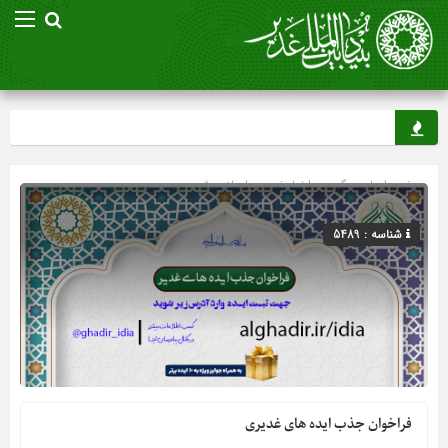
صفحه اصلی
» گروه »
اخبار غدیر
»
اسلاید شو
شناسه : 5489
فراخوان جذب ایده های غدیری