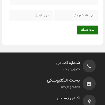
ثبت دیدگاه
شـماره تمـاس
22805770 -021
پسـت الـکترونیـکی
info@alghadir.ir
آدرس پسـتی