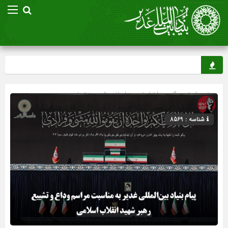
صفحه اصلی
» گروه »
اخبار غدیر
»
اسلاید شو
»
بنیاد غدیر
شناسه : 8569