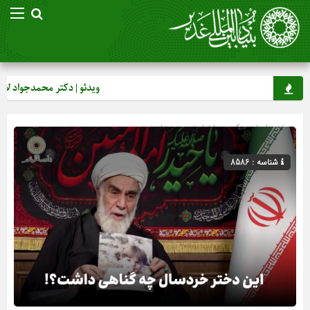
ویدئو | دکتر محمدجواد لار
صفحه اصلی
» گروه »
اخبار غدیر
»
بنیاد غدیر
شناسه : 8586