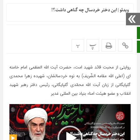
ویدئو | این دختر خردسال چه گناهی داشت؟!
صفحه نخست
پ
پ
ایتا
روایتی از محبت قائد شهید امت، حضرت آیت الله العظمی امام خامنه
ای (اعلی الله مقامه الشّریف) به نوه خردسالشان، شهیده زهرا محمدی
گلپایگانی از زبان آیت الله محمّدی گلپایگانی، رئیس دفتر رهبر شهید
انقلاب و عضو هیئت امناء بنیاد بین المللی غدیر
نمایشگر
ویدیو