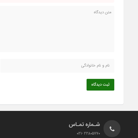
ثبت دیدگاه
شـماره تمـاس
22805770 -021