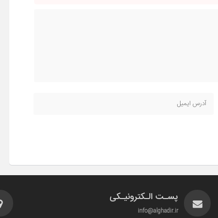
پسـت الـکترونیـکی
info@alghadir.ir