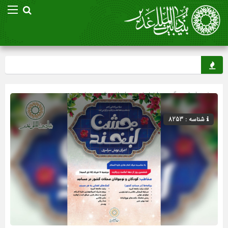
صفحه اصلی
» گروه »
اخبار غدیر
»
اسلاید شو
»
بنیاد غدیر
شناسه : 8253