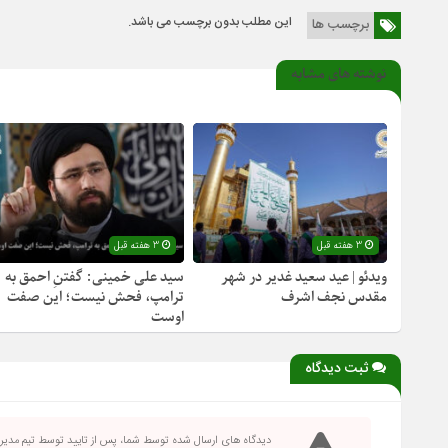
این مطلب بدون برچسب می باشد.
برچسب ها
نوشته های مشابه
3 هفته قبل
3 هفته قبل
ویدئو | عید سعید غدیر در شهر
سید علی خمینی: گفتنِ احمق به
مقدس نجف اشرف
ترامپ، فحش نیست؛ این صفت
اوست
ثبت دیدگاه
دیدگاه های ارسال شده توسط شما، پس از تایید توسط تیم مدی