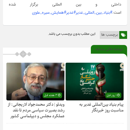
داخلی و بین المللی برگزار شده
است.
#بنیاد_بین_المللی_غدیر
#غدیر
#همایش_سیره_علوی
این مطلب بدون برچسب می باشد.
برچسب ها
نوشته های مشابه
1 روز قبل
3 هفته قبل
پیام بنیاد بین‌المللی غدیر به
ویدئو | دکتر محمدجواد لاریجانی: از
مناسبت روز خبرنگار
رشد بصیرت سیاسی مردم تا نقد
عملکرد مجلس و دیپلماسی کشور