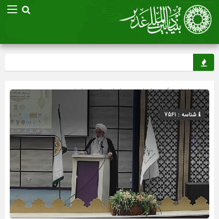
صفحه اصلی
» گروه »
اخبار غدیر
»
اسلاید شو
»
بنیاد غدیر
شناسه : 7561