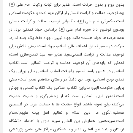
بدون روح و بدون حرکت است. غدیر برای اثبات ولایت امام علی (ع)
بود.
توحید، عدالت و کرامت انسانی از ارکان مهم امت و حکومت اسلامی
است.
حکمرانی امام علی (ع)، حکمرانی توحید، عدالت و کرامت انسانی
بود.
وی توضیح داد سیره امام علی (ع) براساس جهاد تمدنی بود. در
همه عرصه‌ها جهاد هست؛ مانند جهاد تبیین. جهاد فقط یک جنبه ندارد.
حرکت در مسیر تحقق اهداف عالی اسلام، جهاد است؛ یعنی تلاش برای
توحید، عدالت و کرامت انسانی.
عید غدیر خم عید تمدن‌سازی است؛
تمدنی که پایه‌های آن توحید، عدالت و کرامت انسانی است.
انقلاب
اسلامی در همین راستا تحقق پذیرفت.انقلاب اسلامی برای برپایی یک
تمدن نوین اسلامی بود. این دقیقاً در راستای مفاهیم غدیر است؛ یعنی
برپایی حکومت الهی؛ بنابراین انقلاب اسلامی یک انقلاب تمدنی و جهانی
است.
تمدن غربی، تمدنی است که از وحشی‌گری و جنایت حمایت
می‌کند؛ برای نمونه شاهد انواع جنایت ها با حمایت غرب در فلسطین
هستیم.
الگوی ما، دین اسلام و تعالیم اهل بیت علیهم‌السلام
است.
سیزدهمین همایش بین المللی سیره علوی با اهتمام دانشگاه
لرستان و بنیاد بین المللی غدیر و با همکاری مراکز عالی علمی پژوهشی