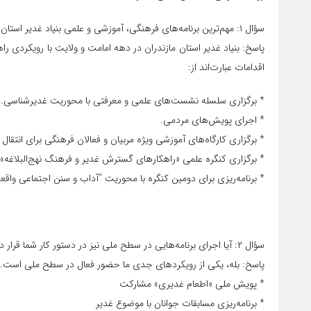
سؤال ۱: مهم‌ترین برنامه‌های فرهنگی، آموزشی و علمی بنیاد غدیر استان در ایام دهه امامت و ولایت چه بوده‌اند؟
پاسخ: بنیاد غدیر استان مازندران در دهه امامت و ولایت با رویکردی راه
اقدامات عبارت‌اند از:
* برگزاری سلسله نشست‌های علمی و معرفتی با محوریت غدیرشناسی.
* اجرای پویش‌های مردمی.
* برگزاری کارگاه‌های آموزشی ویژه مربیان و فعالان فرهنگی برای انتقال 
* برگزاری کنگره علمی «راهکارهای گسترش غدیر و فرهنگ نهج‌البلاغه» 
* برنامه‌ریزی برای دومین کنگره با محوریت “آداب و سنن اجتماعی واقعه غدیر” که در شهر
سؤال ۲: آیا اجرای برنامه‌هایی در سطح ملی نیز در دستور کار شما قرار دارد؟
پاسخ: بله، یکی از رویکردهای جدی ما حضور فعال در سطح ملی است. در
* پویش ملی «اطعام غدیری» مشارکت
* برنامه‌ریزی مسابقات جوانان با موضوع غدیر