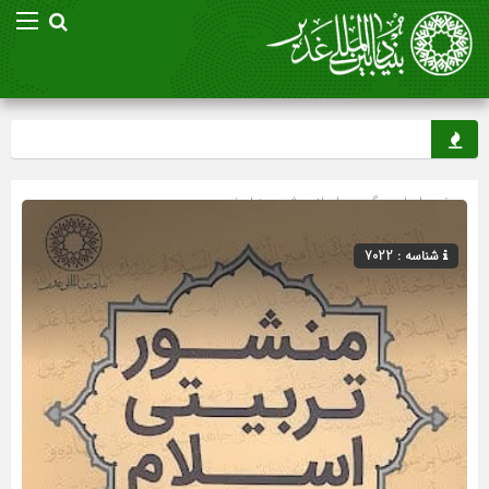
صفحه اصلی
» گروه »
اسلاید شو
»
بنیاد غدیر
شناسه : 7022