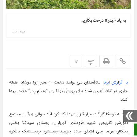
به یاد «پدر» درخت بکاریم
منبع : ایرنا
پ
پ
به گزارش ایرنا
، علاقمندان می توانند ساعت ۱۰ صبح روز دوشنبه هفته
جاری در نقاط تعیین شده برای پویش نهالکاری “به نام پدر” حضور پیدا
کنند.
چشمه توسکا گلوگاه، مزار گلزار شهدا نکا، کرد آباد حوالی زیرآب، مجتمع
آموزشی تفریحی شهید فرومندی گهرباران، روستای سیدکلا بخش
صفحه نخست
بابلکنار، عرصه ملی ابتدای جاده جوربند چمستان، برنجستانک یاغکوه