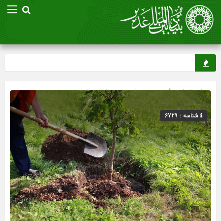
صفحه اصلی
» گروه »
national news
»
اسلاید شو
شناسه : 6729