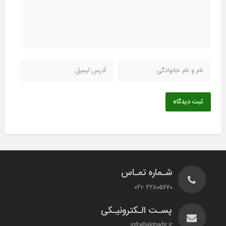
ثبت دیدگاه
شـماره تمـاس
22805770 -021
پسـت الـکترونیـکی
info@alghadir.ir