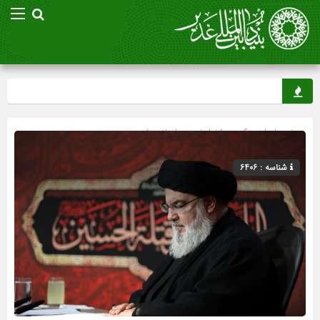
صفحه اصلی
» گروه »
اخبار غدیر
»
اسلاید شو
شناسه : 6406