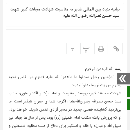
بیانیه بنیاد بین المللی غدیر به مناسبت شهادت مجاهد کبیر شهید
سید حسن نصرالله رضوان الله علیه
پ
پ
بسم اللّه الرحمن الرحیم
من المؤمنین رجال صدقوا ما عاهدوا الله علیه فمنهم من قضى نحبه
ومنهم من ینتظر وما بدلوا تبدیلا
صفحه نخست
شهادت مجاهد کبیر، پرچم‌دار مقاومت و نماد عزّت و اقتدار علوی، جناب
سید حسن نصرالله رضوان‌الله‌علیه، اگرچه تلمه‌ای جبران ناپذیر است اما
ایتا
بی‌تردید گشاینده فصلی جدید در مسیر آزادی قدس شریف خواهد بود.
او که پرورش یافته مکتب امام خمینی (ره) بود، پس از سال‌ها جهاد فی
سبیل الله و مبارزه با ظلم و استکبار برای دفاع از ملت مظلوم فلسطین و