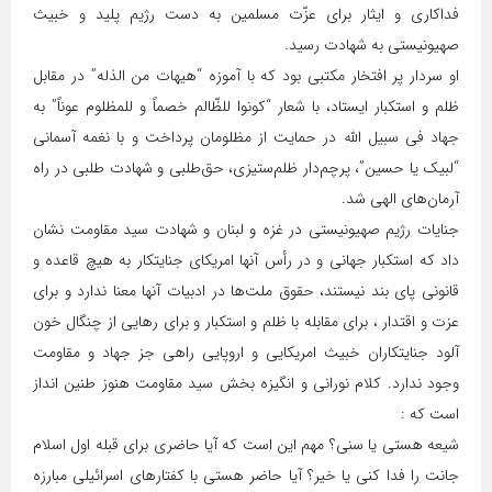
فداکاری و ایثار برای عزّت مسلمین به دست رژیم پلید و خبیث
صهیونیستی به شهادت رسید.
او سردار پر افتخار مکتبی بود که با آموزه “هیهات من الذله” در مقابل
ظلم و استکبار ایستاد، با شعار “کونوا للظّالم خصماً و للمظلوم عوناً” به
جهاد فی سبیل الله در حمایت از مظلومان پرداخت و با نغمه آسمانی
“لبیک یا حسین”، پرچم‌دار ظلم‌ستیزی، حق‌طلبی و شهادت طلبی در راه
آرمان‌های الهی شد.
جنایات رژیم صهیونیستی در غزه و لبنان و شهادت سید مقاومت نشان
داد که استکبار جهانی و در رأس آنها امریکای جنایتکار به هیچ قاعده و
قانونی پای بند نیستند، حقوق ملت‌ها در ادبیات آنها معنا ندارد و برای
عزت و اقتدار ، برای مقابله با ظلم و استکبار و برای رهایی از چنگال خون
آلود جنایتکاران خبیث امریکایی و اروپایی راهی جز جهاد و مقاومت
وجود ندارد. کلام نورانی و انگیزه بخش سید مقاومت هنوز طنین انداز
است که :
شیعه هستی یا سنی؟ مهم این است که آیا حاضری برای قبله اول اسلام
جانت را فدا کنی یا خیر؟ آیا حاضر هستی با کفتارهای اسرائیلی مبارزه