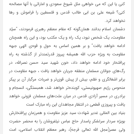
کنی یا این که می خواهی مثل شیوخ سعودی و اماراتی با آنها مصالحه
کنی؟ شیعه علی بن ابی طالب قدس و فلسطین را فراموش و رها
نخواهد کرد.
دشمنان اسلام بدانند همان‌گونه که مقام معظم رهبری فرمودند، “سیّد
مقاومت، یک شخص نبود، یک راه و یک مکتب بود، و این راه همچنان
ادامه خواهد یافت” و بر همین اساس به حول و قوه‌ی الهی جبهه
مقاومت به ویژه حزب الله همیشه پیروز قدرتمندتر از گذشته به راه
پرافتخار خود ادامه خواهد داد، خون شهید سید حسن نصرالله، در
رگ‌های جوانان مسلمان منطقه جریان خواهد یافت ، جبهه مقاومت در
برابر اشغالگری و ظلم، بیش از پیش قوی‌تر و ضربات مرگبار آن بر پیکر
منحوس رژیم صهیونیستی، کوبنده‌تر خواهد شد، همبستگی، انسجام و
برادری در مسیر آزادی قدس در میان ملت‌های مسلمان فزونی خواهد
یافت و پیروزی قطعی در انتظار مجاهدان این راه مبارک است
بنیاد بین المللی غدیر شهادت سید عزیز مقاومت و همرزمان پرافتخارش
بویژه سردار سرلشکر پاسدار حاج عباس نیلفروشان را به محضر حضرت
ولی عصر(عجل الله تعالی فرجه)، رهبر معظم انقلاب اسلامی، امت