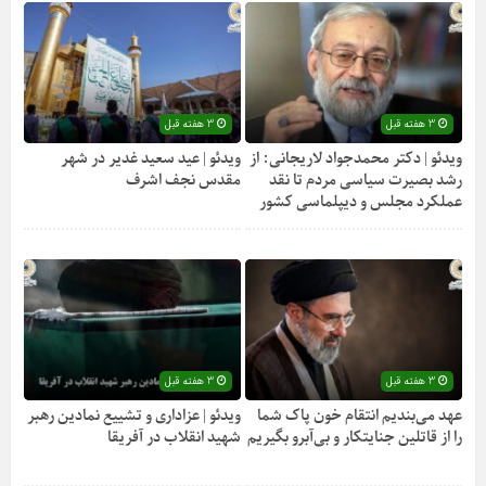
3 هفته قبل
3 هفته قبل
ویدئو | دکتر محمدجواد لاریجانی: از
ویدئو | عید سعید غدیر در شهر
رشد بصیرت سیاسی مردم تا نقد
مقدس نجف اشرف
عملکرد مجلس و دیپلماسی کشور
3 هفته قبل
3 هفته قبل
عهد می‌بندیم انتقام خون پاک شما
ویدئو | عزاداری و تشییع نمادین رهبر
را از قاتلین جنایتکار و بی‌آبرو بگیریم
شهید انقلاب در آفریقا