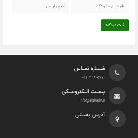
ثبت دیدگاه
شـماره تمـاس
22805770 -021
پسـت الـکترونیـکی
info@alghadir.ir
آدرس پسـتی